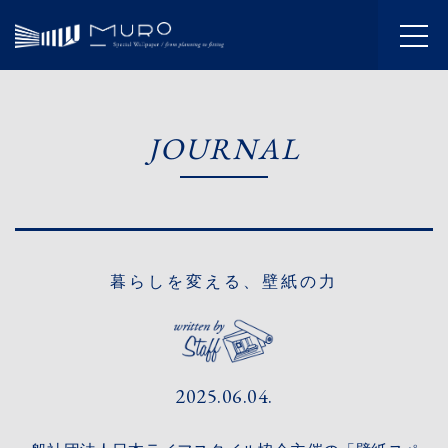
HOME
JOURNAL
INFORMATION
JOURNAL
ABOUT
暮らしを変える、壁紙の力
SERVICE
WORKS
2025.06.04.
FLOW
SHOWROOM