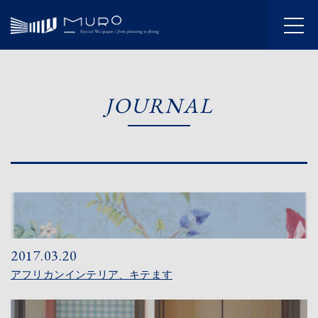
HOME
JOURNAL
INFORMATION
JOURNAL
ABOUT
SERVICE
WORKS
2017.03.20
アフリカンインテリア、キテます
FLOW
SHOWROOM