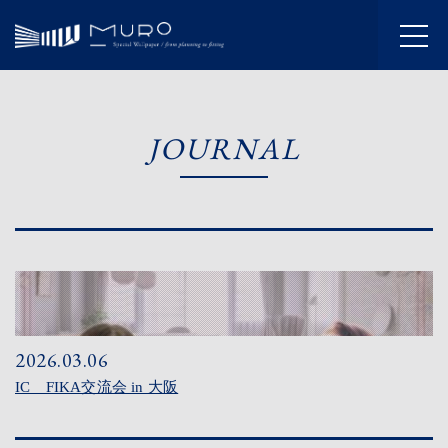
HOME
JOURNAL
INFORMATION
JOURNAL
ABOUT
SERVICE
WORKS
2026.03.06
IC FIKA交流会 in 大阪
FLOW
SHOWROOM