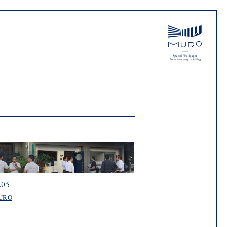
.05
URO