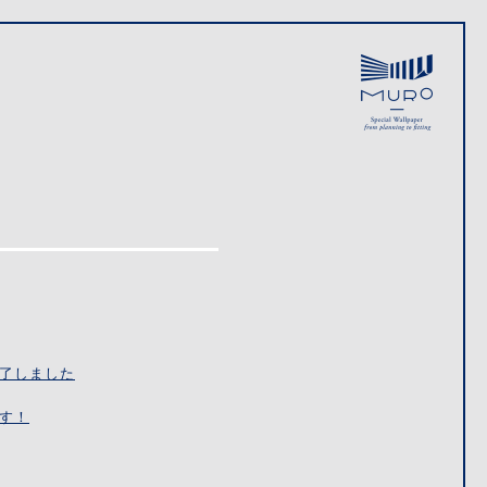
了しました
す！