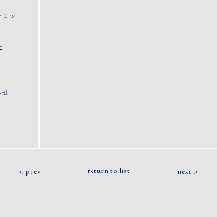
ショッ
せ
らせ
return to list
prev
next