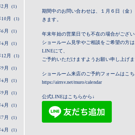
年2月
(1)
期間中のお問い合わせは、１月６日（金）
年10月
(1)
きます。
年6月
(1)
年末年始の営業日でも不在の場合がござい
ショールーム見学やご相談をご希望の方は
年4月
(1)
LINEにて、
年12月
(1)
ご予約いただけますようお願い申し上げま
年9月
(1)
ショールーム来店のご予約フォームはこち
年4月
(1)
https://airrsv.net/muro/calendar
年9月
(1)
公式LINEはこちらから↓
年4月
(1)
年7月
(1)
年4月
(1)