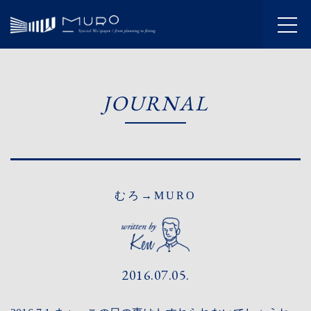
HOME
JOURNAL
INFORMATION
JOURNAL
ABOUT
むろ→MURO
SERVICE
WORKS
2016.07.05.
FLOW
SHOWROOM