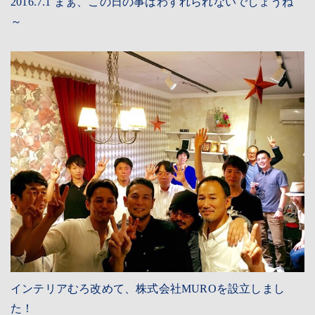
2016.7.1 まぁ、この日の事はわすれられないでしょうね
～
CONTACT
RESERVATION
PRIVACY
インテリアむろ改めて、株式会社MUROを設立しまし
た！