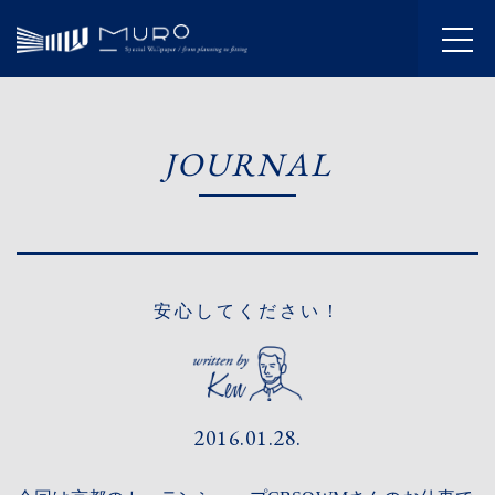
HOME
JOURNAL
INFORMATION
JOURNAL
ABOUT
安心してください！
SERVICE
WORKS
2016.01.28.
FLOW
SHOWROOM