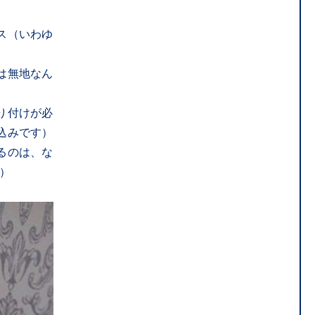
ス（いわゆ
は無地なん
り付けが必
込みです）
るのは、な
）