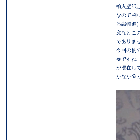
輸入壁紙
なので割
る織物調
変なとこ
でありま
今回の柄
要ですね
が混在し
かなか悩