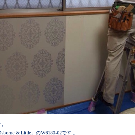
す。
sborne & Little」
のW6180-02です 。