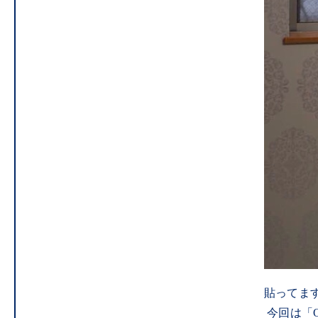
貼ってま
今回は
「O