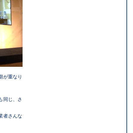
期が重なり
も同じ、さ
業者さんな