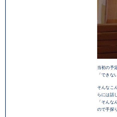
当初の予
「できな
そんなこ
らには話
「そんな
ので手探