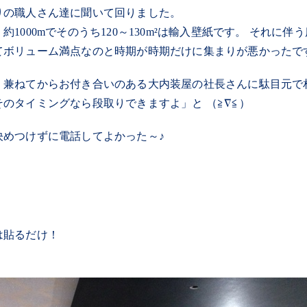
りの職人さん達に聞いて回りました。
約1000mでそのうち120～130m²は輸入壁紙です。 それに伴
てボリューム満点なのと時期が時期だけに集まりが悪かったで
、兼ねてからお付き合いのある大内装屋の社長さんに駄目元で
そのタイミングなら段取りできますよ」と （≧∇≦）
決めつけずに電話してよかった～♪
は貼るだけ！