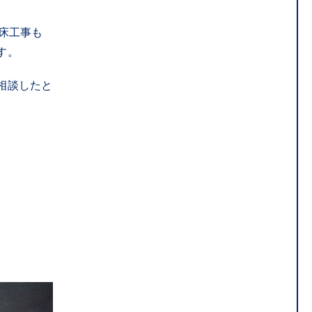
う床工事も
す。
相談したと