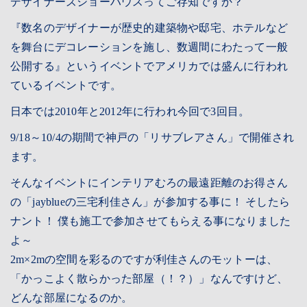
デザイナーズショーハウスってご存知ですか？
『数名のデザイナーが歴史的建築物や邸宅、ホテルなど
CONTACT
を舞台にデコレーションを施し、数週間にわたって一般
RESERVATION
公開する』というイベントでアメリカでは盛んに行われ
ているイベントです。
日本では2010年と2012年に行われ今回で3回目。
PRIVACY
9/18～10/4の期間で神戸の
「リサブレアさん」
で開催され
ます。
そんなイベントにインテリアむろの最遠距離のお得さん
の
「jayblueの三宅利佳さん」
が参加する事に！ そしたら
ナント！ 僕も施工で参加させてもらえる事になりました
よ～
2m×2mの空間を彩るのですが利佳さんのモットーは、
「かっこよく散らかった部屋（！？）」なんですけど、
どんな部屋になるのか。