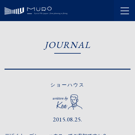
HOME
JOURNAL
INFORMATION
JOURNAL
ABOUT
ショーハウス
SERVICE
WORKS
2015.08.25.
FLOW
SHOWROOM