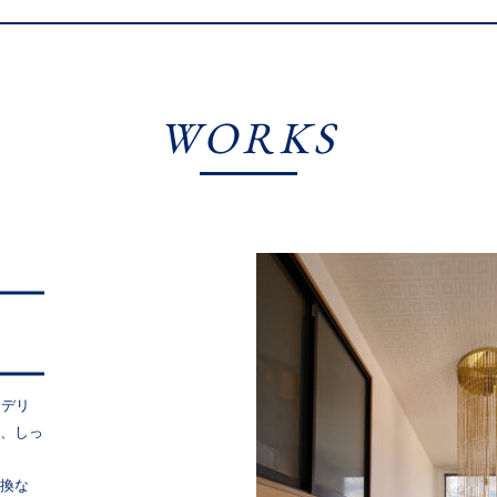
WORKS
ンデリ
に、しっ
交換な