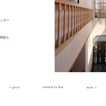
センサー
ご相談も
return to list
prev
next