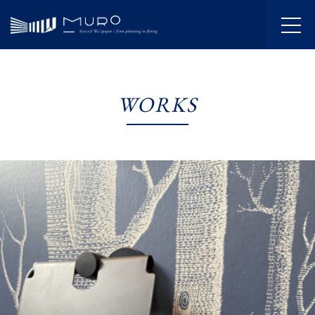
HOME
WORKS
INFORMATION
JOURNAL
ABOUT
SERVICE
WORKS
FLOW
SHOWROOM